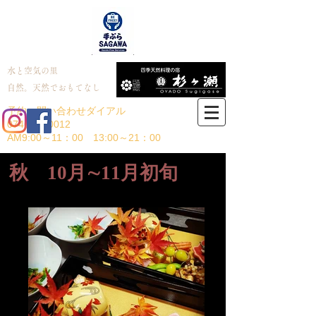
​水と空気の里
​自然。天然でおもてなし
予約・問い合わせダイアル
0746-42-0012
​AM9:00～11：00 13:00～21：00
旅館 懐石料理 レストラン
​秋 10月∼11月初旬