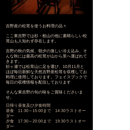
吉野産の松茸を使うお料理の品々
ここ東吉野では杉・桧山の他に素晴らしい松
茸山も人知れず存在します。
吉野の秋の気候、朝夕の激しい冷え込み、そ
んな秋には最高の松茸が山から里へ運ばれて
きます。
​杉ヶ瀬では松茸山に足を運び、10月11月と
ほぼ毎日新鮮な天然吉野産松茸を収穫してお
料理に使用しております。フェイスブックで
毎日の収穫情報を配信しております
そんな東吉野の旬の味をご賞味くださいま
せ。
日帰り昼食及び夕食時間
昼食 11:30～15:00まで 14:30ラストオー
ダー
夕食 17:30～20:00まで 19:30ラストオー
ダー