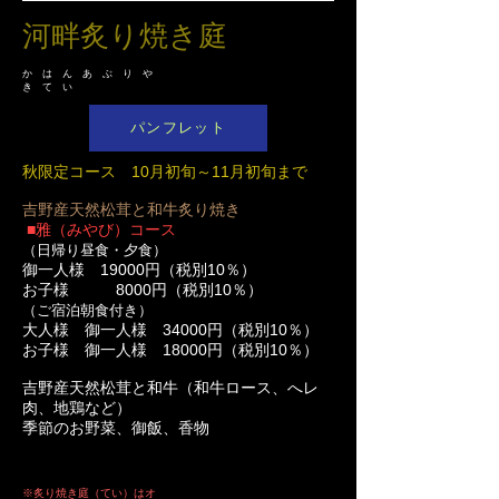
河畔炙り焼き庭
か は ん あ ぶ り や
き て い
パンフレット
秋限定コース 10月初旬～11月初旬まで
吉野産天然松茸と和牛炙り焼き
■雅（みやび）コース
（日帰り昼食・夕食）
御一人様 19000円（税別10％
）
お子様 8000円（税別10％）
（ご宿泊朝食付き）
大人様 御一人様 34000円（税別10％
）
お子様 御一人様 18000
円（税別10％）
吉野産天然松茸と和牛（和牛ロース、へレ
肉、地鶏など）
季節のお野菜、御飯、香物
※炙り焼き庭（てい）はオ